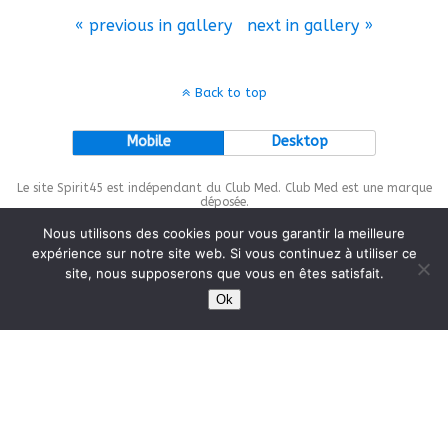
« previous in gallery
next in gallery »
Back to top
Mobile
Desktop
Le site Spirit45 est indépendant du Club Med. Club Med est une marque
déposée.
Nous utilisons des cookies pour vous garantir la meilleure
expérience sur notre site web. Si vous continuez à utiliser ce
site, nous supposerons que vous en êtes satisfait.
This site is protected by
wp-copyrightpro.com
Ok