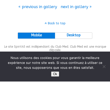
« previous in gallery
next in gallery »
Back to top
Mobile
Desktop
Le site Spirit45 est indépendant du Club Med. Club Med est une marque
déposée.
Nous utilisons des cookies pour vous garantir la meilleure
expérience sur notre site web. Si vous continuez à utiliser ce
site, nous supposerons que vous en êtes satisfait.
This site is protected by
wp-copyrightpro.com
Ok