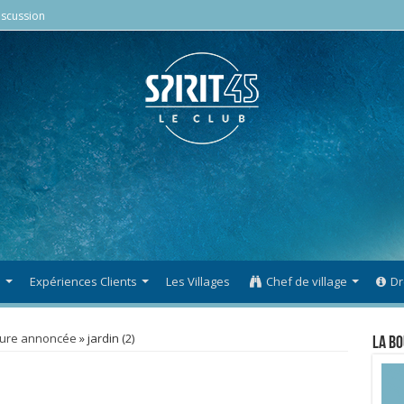
scussion
s
Expériences Clients
Les Villages
Chef de village
Dr
ture annoncée
»
jardin (2)
La Bo