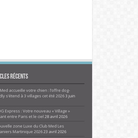
cles Récents
Med accueille votre chien : l’offre dog-
dly s’étend à 3 villages cet été 2026
3 juin
G Express : Votre nouveau « Village »
rant entre Paris et le ciel
28 avril 2026
ouvelle zone Luxe du Club Med Les
aniers Martinique 2026
23 avril 2026