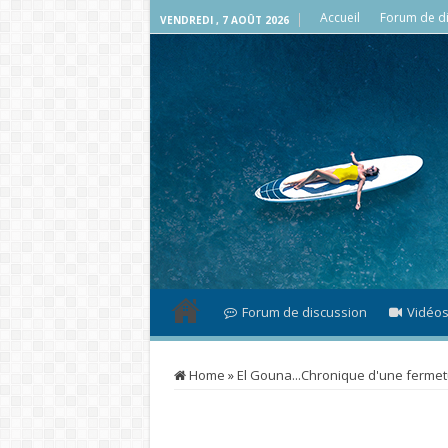
Accueil
Forum de di
VENDREDI , 7 AOÛT 2026
Forum de discussion
Vidéo
Home
»
El Gouna...Chronique d'une ferme