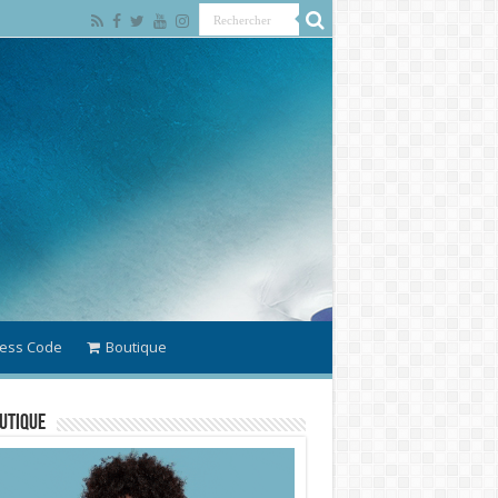
ess Code
Boutique
utique