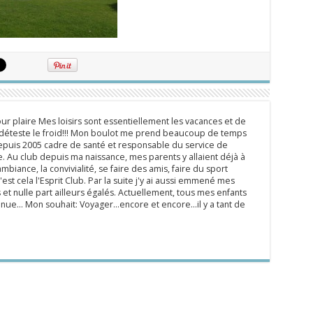
ur plaire Mes loisirs sont essentiellement les vacances et de
e déteste le froid!!! Mon boulot me prend beaucoup de temps
epuis 2005 cadre de santé et responsable du service de
 Au club depuis ma naissance, mes parents y allaient déjà à
mbiance, la convivialité, se faire des amis, faire du sport
'est cela l'Esprit Club. Par la suite j'y ai aussi emmené mes
s et nulle part ailleurs égalés. Actuellement, tous mes enfants
inue... Mon souhait: Voyager...encore et encore...il y a tant de