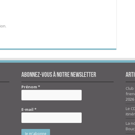
ion.
Abonnez-vous à notre newsletter
Arti
Prénom
*
Club 
frien
2026
Le CD
E-mail
*
itiné
La n
Bouc