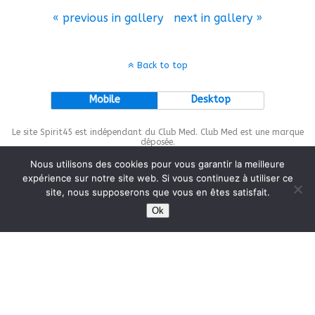
« previous in gallery
next in gallery »
Back to top
Mobile
Desktop
Le site Spirit45 est indépendant du Club Med. Club Med est une marque
déposée.
Nous utilisons des cookies pour vous garantir la meilleure
expérience sur notre site web. Si vous continuez à utiliser ce
site, nous supposerons que vous en êtes satisfait.
This site is protected by
wp-copyrightpro.com
Ok