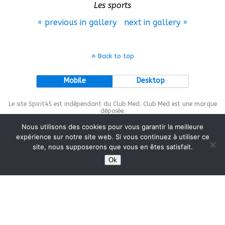
Les sports
« previous in gallery
next in gallery »
Back to top
Mobile
Desktop
Le site Spirit45 est indépendant du Club Med. Club Med est une marque
déposée.
Nous utilisons des cookies pour vous garantir la meilleure
expérience sur notre site web. Si vous continuez à utiliser ce
site, nous supposerons que vous en êtes satisfait.
This site is protected by
wp-copyrightpro.com
Ok