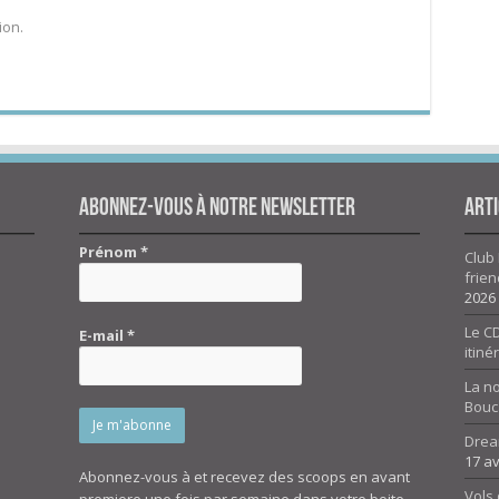
ion.
Abonnez-vous à notre newsletter
Arti
Prénom
*
Club 
frien
2026
Le CD
E-mail
*
itiné
La n
Bouc
Drea
17 av
Abonnez-vous à et recevez des scoops en avant
Vols 
premiere une fois par semaine dans votre boite.