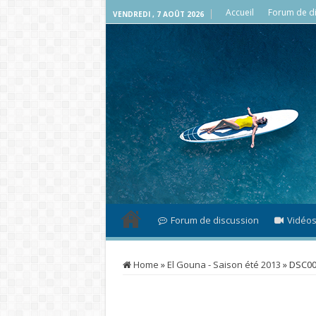
Accueil
Forum de di
VENDREDI , 7 AOÛT 2026
Forum de discussion
Vidéo
Home
»
El Gouna - Saison été 2013
»
DSC00