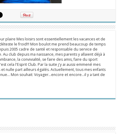
ur plaire Mes loisirs sont essentiellement les vacances et de
e déteste le froid!!! Mon boulot me prend beaucoup de temps
epuis 2005 cadre de santé et responsable du service de
 Au club depuis ma naissance, mes parents y allaient déjà à
mbiance, la convivialité, se faire des amis, faire du sport
'est cela l'Esprit Club. Par la suite j'y ai aussi emmené mes
s et nulle part ailleurs égalés. Actuellement, tous mes enfants
inue... Mon souhait: Voyager...encore et encore...il y a tant de