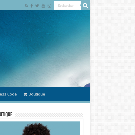
ess Code
Boutique
utique