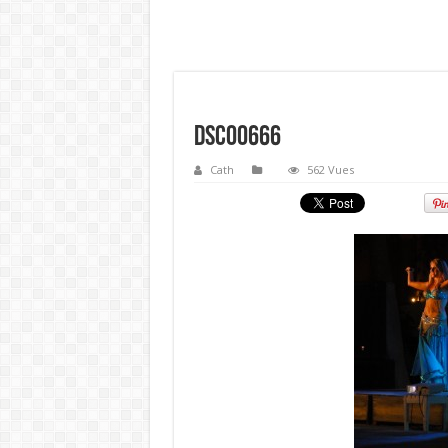
DSC00666
Cath
562 Vues