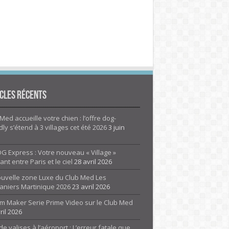
cles Récents
Med accueille votre chien : l’offre dog-
dly s’étend à 3 villages cet été 2026
3 juin
G Express : Votre nouveau « Village »
rant entre Paris et le ciel
28 avril 2026
ouvelle zone Luxe du Club Med Les
aniers Martinique 2026
23 avril 2026
m Maker Serie Prime Video sur le Club Med
ril 2026
de valises à l’aéroport : L’erreur fatale que