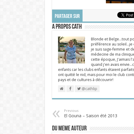
PARTAGER SUR
A propos Cath
Blonde et Belge...tout po
préférence au soleil...j
je suis sage-femme et d
médecine de ma clinique.
cette époque, J'aimais l'a
quand j'en avais envie...c
enfants car les clubs enfants étaient parfait
ont quitté le nid, mais pour moi le club cont
pays et de cultures à découvrir!
@cathlip
Previous
El Gouna – Saison été 2013
DU MEME AUTEUR