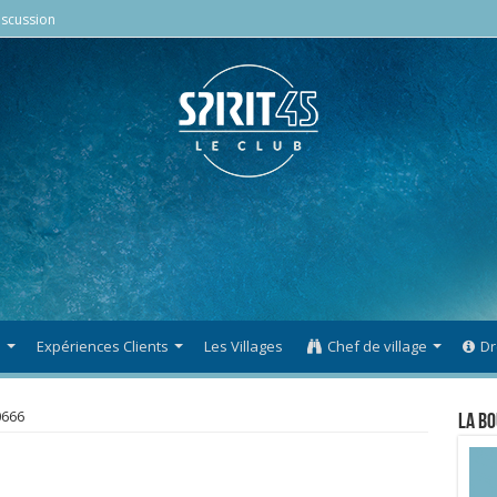
scussion
s
Expériences Clients
Les Villages
Chef de village
Dr
666
La Bo