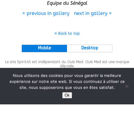
Equipe du Sénégal
« previous in gallery
next in gallery »
Back to top
Mobile
Desktop
Le site Spirit45 est indépendant du Club Med. Club Med est une marque
déposée.
Nous utilisons des cookies pour vous garantir la meilleure
expérience sur notre site web. Si vous continuez à utiliser ce
site, nous supposerons que vous en êtes satisfait.
This site is protected by
wp-copyrightpro.com
Ok