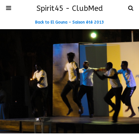
Spirit45 - ClubMed
Back to El Gouna – Saison été 2013