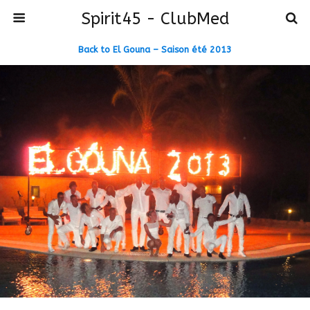
Spirit45 - ClubMed
Back to El Gouna – Saison été 2013