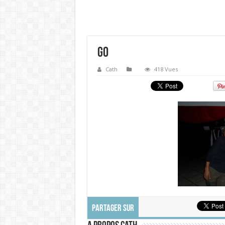
Go
Cath
418 Vues
PARTAGER SUR