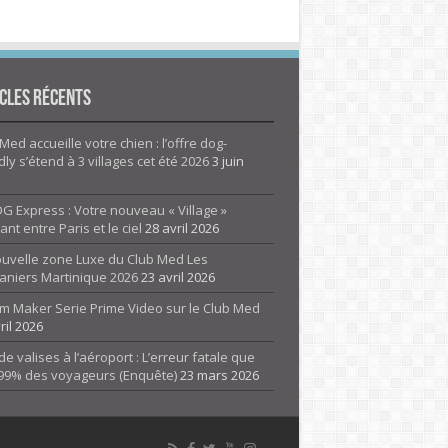
cles Récents
Med accueille votre chien : l’offre dog-
dly s’étend à 3 villages cet été 2026
3 juin
G Express : Votre nouveau « Village »
rant entre Paris et le ciel
28 avril 2026
ouvelle zone Luxe du Club Med Les
aniers Martinique 2026
23 avril 2026
m Maker Serie Prime Video sur le Club Med
ril 2026
de valises à l’aéroport : L’erreur fatale que
 99% des voyageurs (Enquête)
23 mars 2026