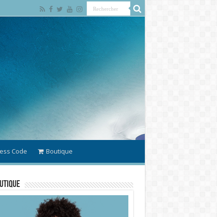
ess Code
Boutique
utique