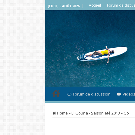
Accueil
Forum de discus
JEUDI , 6 AOÛT 2026
Forum de discussion
Vidéo
Home
»
El Gouna - Saison été 2013
»
Go