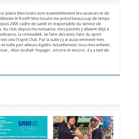
ur plaire Mes loisirs sont essentiellement les vacances et de
e déteste le froid!!! Mon boulot me prend beaucoup de temps
epuis 2005 cadre de santé et responsable du service de
 Au club depuis ma naissance, mes parents y allaient déjà à
mbiance, la convivialité, se faire des amis, faire du sport
'est cela l'Esprit Club. Par la suite j'y ai aussi emmené mes
s et nulle part ailleurs égalés. Actuellement, tous mes enfants
inue... Mon souhait: Voyager...encore et encore...il y a tant de