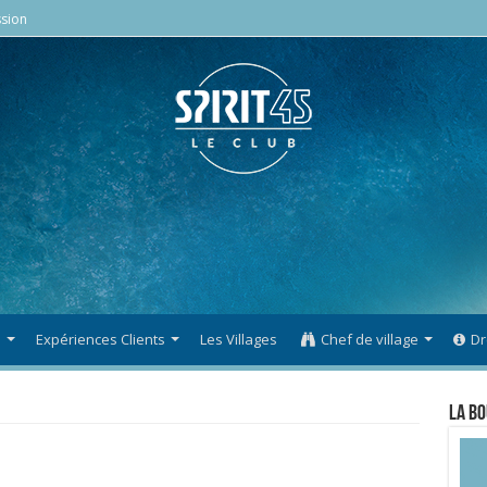
sion
s
Expériences Clients
Les Villages
Chef de village
Dr
La Bo