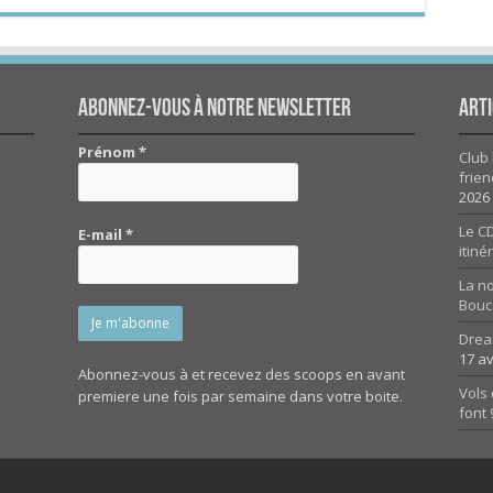
Abonnez-vous à notre newsletter
Arti
Prénom
*
Club 
frien
2026
Le CD
E-mail
*
itiné
La n
Bouc
Drea
17 av
Abonnez-vous à et recevez des scoops en avant
Vols 
premiere une fois par semaine dans votre boite.
font