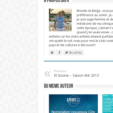
A propos Cath
Blonde et Belge...tout po
préférence au soleil...j
je suis sage-femme et d
médecine de ma clinique.
cette époque, J'aimais l'a
quand j'en avais envie...c
enfants car les clubs enfants étaient parfait
ont quitté le nid, mais pour moi le club cont
pays et de cultures à découvrir!
@cathlip
Previous
El Gouna – Saison été 2013
DU MEME AUTEUR