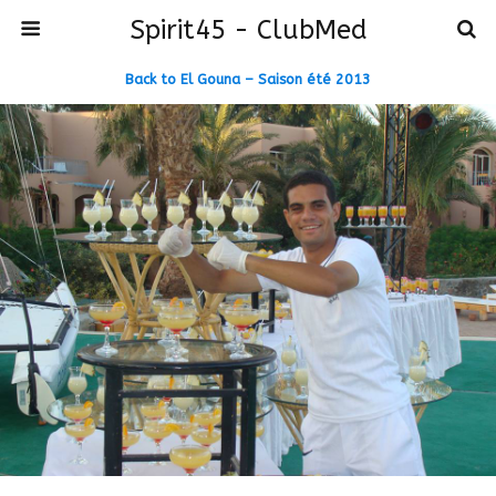
Spirit45 - ClubMed
Back to El Gouna – Saison été 2013