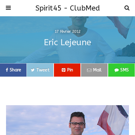
Spirit45 - ClubMed
17 Février 2012
Eric Lejeune
Share
Tweet
Pin
Mail
SMS