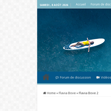
Accueil
Forum de disc
SAMEDI , 8 AOÛT 2026
Forum de discussion
Vidéo
Home
»
Flavia Bove
»
Flavia Bove 2