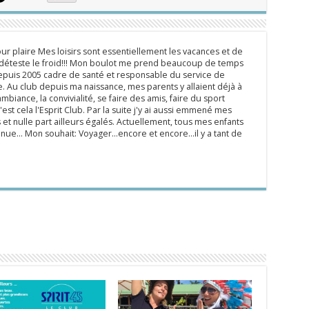
ur plaire Mes loisirs sont essentiellement les vacances et de
e déteste le froid!!! Mon boulot me prend beaucoup de temps
epuis 2005 cadre de santé et responsable du service de
 Au club depuis ma naissance, mes parents y allaient déjà à
mbiance, la convivialité, se faire des amis, faire du sport
'est cela l'Esprit Club. Par la suite j'y ai aussi emmené mes
s et nulle part ailleurs égalés. Actuellement, tous mes enfants
inue... Mon souhait: Voyager...encore et encore...il y a tant de