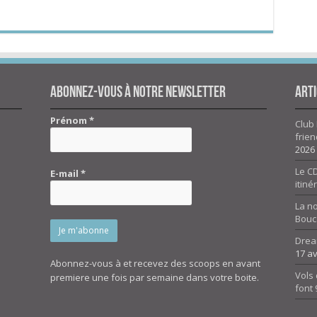
Abonnez-vous à notre newsletter
Arti
Prénom
*
Club 
frien
2026
Le CD
E-mail
*
itiné
La n
Bouc
Drea
17 av
Abonnez-vous à et recevez des scoops en avant
Vols 
premiere une fois par semaine dans votre boite.
font