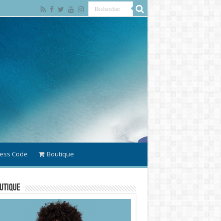
ess Code
Boutique
utique