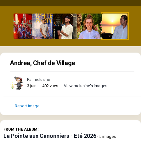
Andrea, Chef de Village
Par
melusine
3 juin
402 vues
View melusine's images
Report image
FROM THE ALBUM:
La Pointe aux Canonniers - Eté 2026
· 5 images