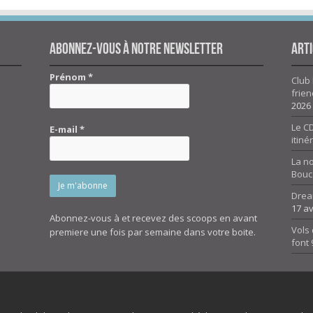
Abonnez-vous à notre newsletter
Arti
Prénom
*
Club 
frien
2026
Le CD
E-mail
*
itiné
La n
Bouc
Drea
17 av
Abonnez-vous à et recevez des scoops en avant
Vols 
premiere une fois par semaine dans votre boite.
font