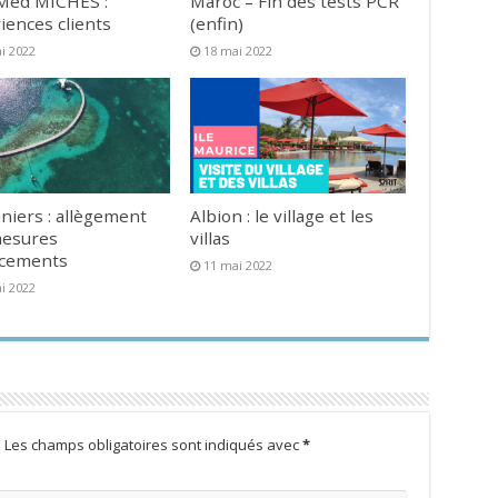
Med MICHES :
Maroc – Fin des tests PCR
iences clients
(enfin)
i 2022
18 mai 2022
niers : allègement
Albion : le village et les
mesures
villas
acements
11 mai 2022
i 2022
.
Les champs obligatoires sont indiqués avec
*