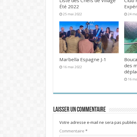
Liste des Chefs de Village
Club 
Été 2022
Expér
25 mai 2022
24 ma
Marbella Espagne J-1
Bouca
des 
16 mai 2022
dépl
16 ma
Laisser un commentaire
Votre adresse e-mail ne sera pas publiée
Commentaire
*