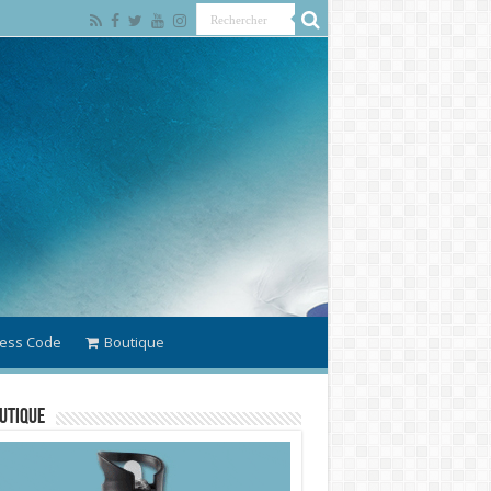
ess Code
Boutique
utique