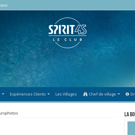
sion
s
Expériences Clients
Les Villages
Chef de village
Dr
ursphotos
La Bo