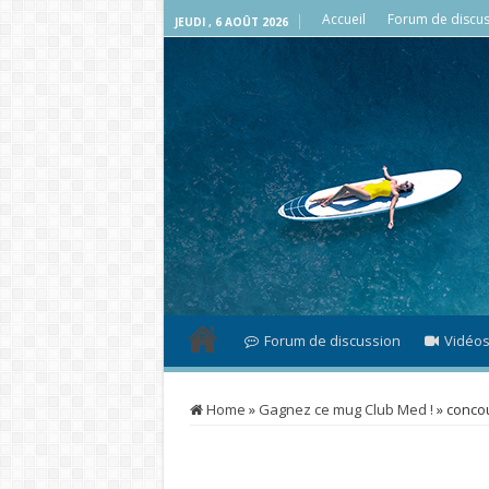
Accueil
Forum de discus
JEUDI , 6 AOÛT 2026
Forum de discussion
Vidéo
Home
»
Gagnez ce mug Club Med !
»
conco