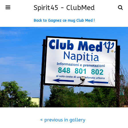
Spirit45 - ClubMed
Back to Gagnez ce mug Club Med !
« previous in gallery