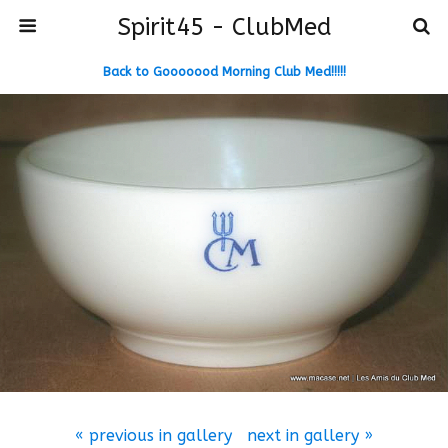
Spirit45 - ClubMed
Back to Gooooood Morning Club Med!!!!!
« previous in gallery
next in gallery »