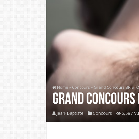
Home
»
Concours
»
Grand Concours BRIST
Grand Concours 
Jean-Baptiste
Concours
6,587 V