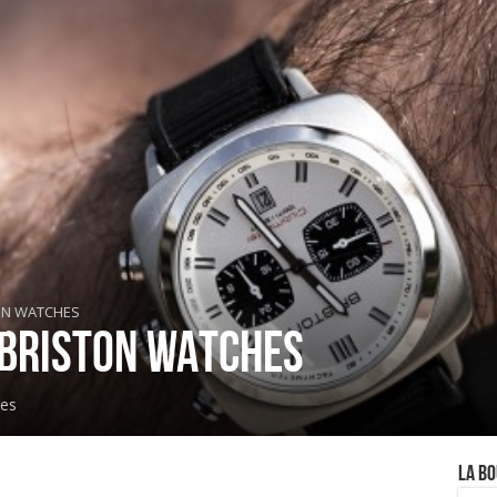
ON WATCHES
BRISTON WATCHES
ues
La Bo