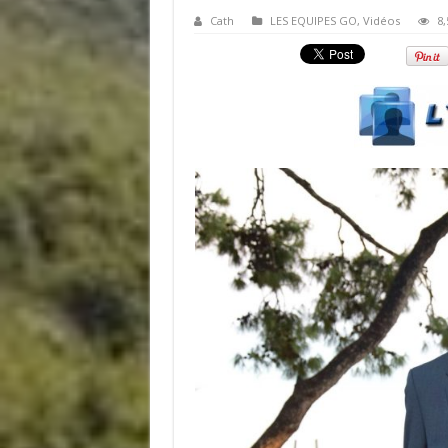
Cath
LES EQUIPES GO
,
Vidéos
8,