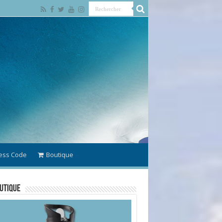
ess Code
Boutique
utique