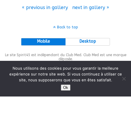
« previous in gallery
next in gallery »
Back to top
Mobile
Desktop
Le site Spirit45 est indépendant du Club Med. Club Med est une marque
déposée.
Nous utilisons des cookies pour vous garantir la meilleure
expérience sur notre site web. Si vous continuez à utiliser ce
site, nous supposerons que vous en êtes satisfait.
This site is protected by
wp-copyrightpro.com
Ok