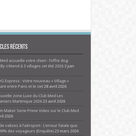
cles Récents
Med accueille votre chien : l’offre dog-
dly s’étend à 3 villages cet été 2026
3 juin
G Express : Votre nouveau « Village »
rant entre Paris et le ciel
28 avril 2026
ouvelle zone Luxe du Club Med Les
aniers Martinique 2026
23 avril 2026
m Maker Serie Prime Video sur le Club Med
ril 2026
de valises à l’aéroport : L’erreur fatale que
 99% des voyageurs (Enquête)
23 mars 2026