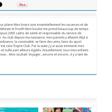
ur plaire Mes loisirs sont essentiellement les vacances et de
e déteste le froid!!! Mon boulot me prend beaucoup de temps
epuis 2005 cadre de santé et responsable du service de
 Au club depuis ma naissance, mes parents y allaient déjà à
mbiance, la convivialité, se faire des amis, faire du sport
'est cela l'Esprit Club. Par la suite j'y ai aussi emmené mes
s et nulle part ailleurs égalés. Actuellement, tous mes enfants
inue... Mon souhait: Voyager...encore et encore...il y a tant de