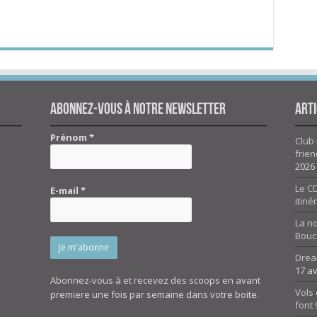
Abonnez-vous à notre newsletter
Arti
Prénom
*
Club 
frien
2026
Le CD
E-mail
*
itiné
La n
Bouc
Drea
17 av
Abonnez-vous à et recevez des scoops en avant
Vols 
premiere une fois par semaine dans votre boite.
font