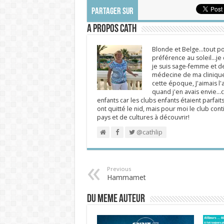
PARTAGER SUR
A propos Cath
Blonde et Belge...tout po
préférence au soleil...j
je suis sage-femme et d
médecine de ma clinique.
cette époque, J'aimais l'a
quand j'en avais envie...c
enfants car les clubs enfants étaient parfait
ont quitté le nid, mais pour moi le club cont
pays et de cultures à découvrir!
@cathlip
Previous
Hammamet
DU MEME AUTEUR