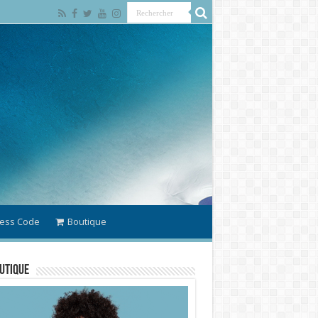
ess Code
Boutique
utique