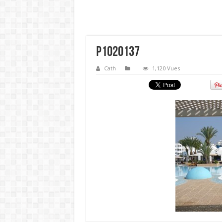
P1020137
Cath
1,120 Vues