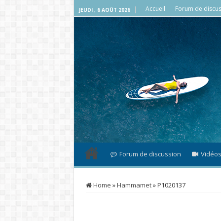
Accueil
Forum de discus
JEUDI , 6 AOÛT 2026
Forum de discussion
Vidéo
Home
»
Hammamet
»
P1020137