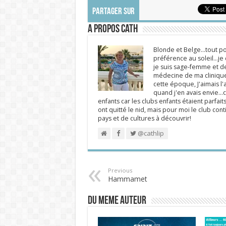
PARTAGER SUR
A propos Cath
Blonde et Belge...tout po
préférence au soleil...j
je suis sage-femme et d
médecine de ma clinique.
cette époque, J'aimais l'a
quand j'en avais envie...c
enfants car les clubs enfants étaient parfait
ont quitté le nid, mais pour moi le club cont
pays et de cultures à découvrir!
@cathlip
Previous
Hammamet
DU MEME AUTEUR