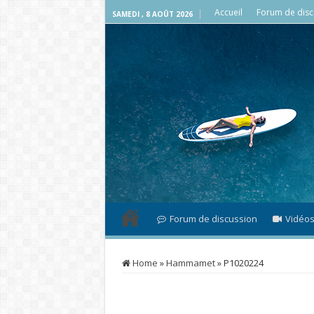
Accueil
Forum de disc
SAMEDI , 8 AOÛT 2026
Forum de discussion
Vidéo
Home
»
Hammamet
»
P1020224