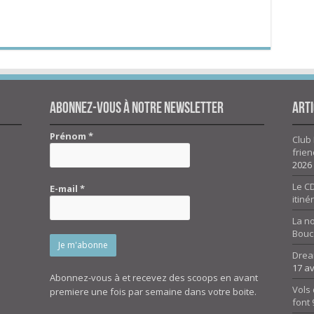
Abonnez-vous à notre newsletter
Arti
Prénom
*
Club 
frien
2026
Le CD
E-mail
*
itiné
La n
Bouc
Drea
17 av
Abonnez-vous à et recevez des scoops en avant
Vols 
premiere une fois par semaine dans votre boite.
font