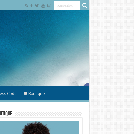
ess Code
Boutique
utique