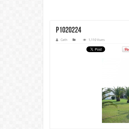
P1020224
Cath
1,110 Vues