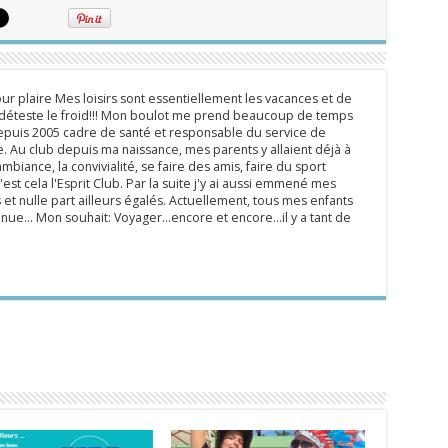
ur plaire Mes loisirs sont essentiellement les vacances et de
e déteste le froid!!! Mon boulot me prend beaucoup de temps
epuis 2005 cadre de santé et responsable du service de
 Au club depuis ma naissance, mes parents y allaient déjà à
mbiance, la convivialité, se faire des amis, faire du sport
'est cela l'Esprit Club. Par la suite j'y ai aussi emmené mes
s et nulle part ailleurs égalés. Actuellement, tous mes enfants
inue... Mon souhait: Voyager...encore et encore...il y a tant de