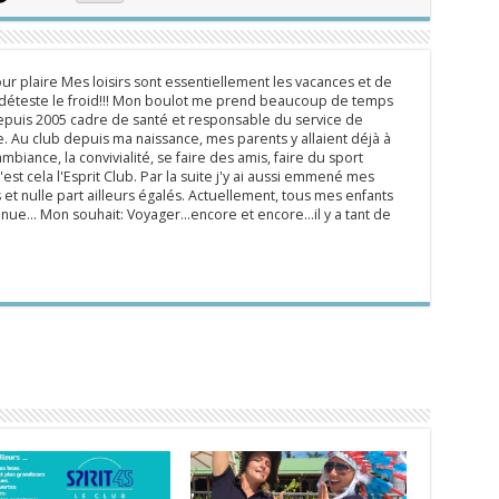
ur plaire Mes loisirs sont essentiellement les vacances et de
e déteste le froid!!! Mon boulot me prend beaucoup de temps
epuis 2005 cadre de santé et responsable du service de
 Au club depuis ma naissance, mes parents y allaient déjà à
mbiance, la convivialité, se faire des amis, faire du sport
'est cela l'Esprit Club. Par la suite j'y ai aussi emmené mes
s et nulle part ailleurs égalés. Actuellement, tous mes enfants
inue... Mon souhait: Voyager...encore et encore...il y a tant de