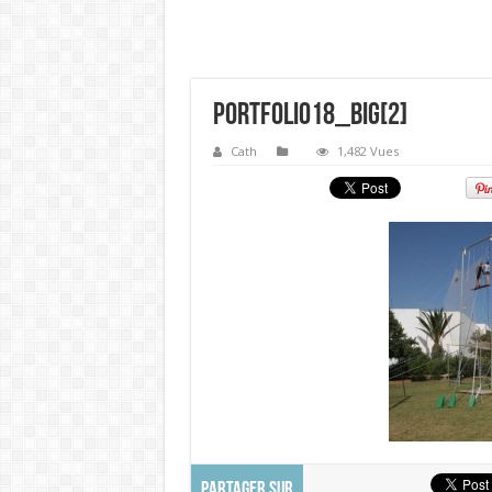
portfolio18_big[2]
Cath
1,482 Vues
PARTAGER SUR