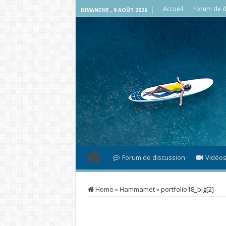
Accueil
Forum de d
DIMANCHE , 9 AOÛT 2026
Forum de discussion
Vidéo
Home
»
Hammamet
»
portfolio18_big[2]