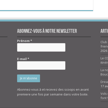
Abonnez-vous à notre newsletter
Arti
Prénom
*
Club 
frien
2026
Le CD
E-mail
*
itiné
La n
Bouc
Drea
17 av
Abonnez-vous à et recevez des scoops en avant
Vols 
premiere une fois par semaine dans votre boite.
font