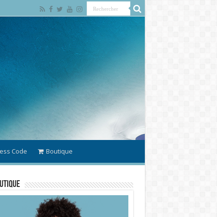
ess Code
Boutique
utique