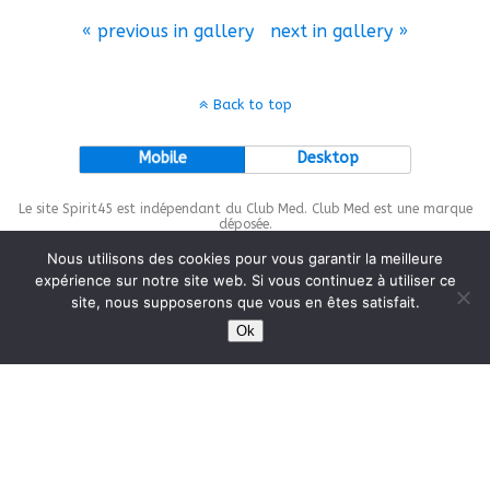
« previous in gallery
next in gallery »
Back to top
Mobile
Desktop
Le site Spirit45 est indépendant du Club Med. Club Med est une marque
déposée.
Nous utilisons des cookies pour vous garantir la meilleure
expérience sur notre site web. Si vous continuez à utiliser ce
site, nous supposerons que vous en êtes satisfait.
This site is protected by
wp-copyrightpro.com
Ok