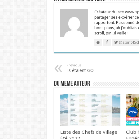
Créateur du site www.spi
partager ses expériences
rapportent. Passionné de
bons plans, ah j'oubliais
scroll, pin…il veille !
@spirit45c
Previous
Ils étaient GO
DU MEME AUTEUR
Liste des Chefs de Village
Club 
Été 2022
Expér