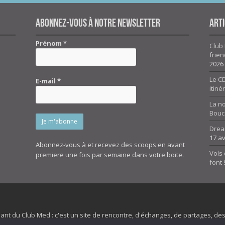
Abonnez-vous à notre newsletter
Arti
Prénom
*
Club 
frien
2026
Le CD
E-mail
*
itiné
La n
Bouc
Drea
17 av
Abonnez-vous à et recevez des scoops en avant
Vols 
premiere une fois par semaine dans votre boite.
font
dant du Club Med : c'est un site de rencontre, d'échanges, de partages, d