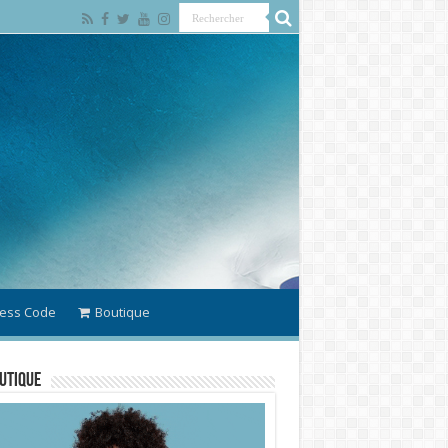
ess Code
Boutique
utique