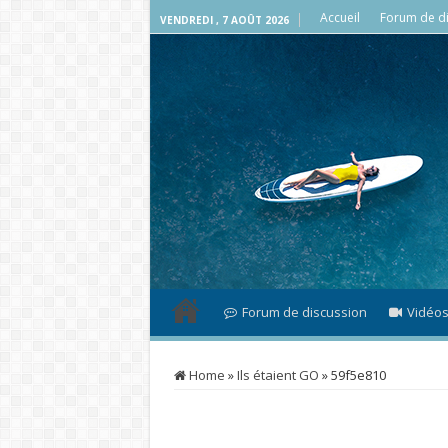
Accueil
Forum de di
VENDREDI , 7 AOÛT 2026
Forum de discussion
Vidéo
Home
»
Ils étaient GO
»
59f5e810