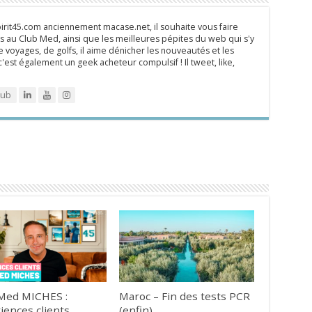
rit45.com anciennement macase.net, il souhaite vous faire
 au Club Med, ainsi que les meilleures pépites du web qui s'y
 voyages, de golfs, il aime dénicher les nouveautés et les
 c'est également un geek acheteur compulsif ! Il tweet, like,
lub
Med MICHES :
Maroc – Fin des tests PCR
iences clients
(enfin)