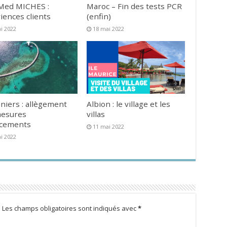
Med MICHES :
Maroc – Fin des tests PCR
iences clients
(enfin)
i 2022
18 mai 2022
niers : allègement
Albion : le village et les
mesures
villas
acements
11 mai 2022
i 2022
.
Les champs obligatoires sont indiqués avec
*