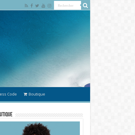
ess Code
Boutique
utique