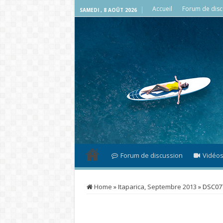
Accueil
Forum de disc
SAMEDI , 8 AOÛT 2026
Forum de discussion
Vidéo
Home
»
Itaparica, Septembre 2013
»
DSC07