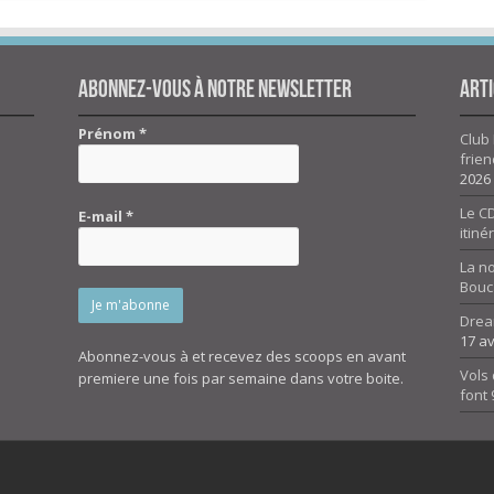
Abonnez-vous à notre newsletter
Arti
Prénom
*
Club 
frien
2026
Le CD
E-mail
*
itiné
La n
Bouc
Drea
17 av
Abonnez-vous à et recevez des scoops en avant
Vols 
premiere une fois par semaine dans votre boite.
font