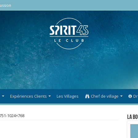
ussion
s
Expériences Clients
Les Villages
Chef de village
Dr
751-1024×768
La Bo