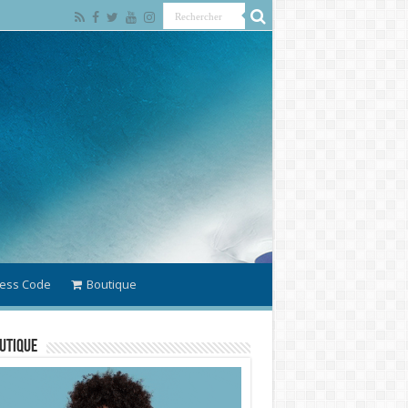
ess Code
Boutique
utique