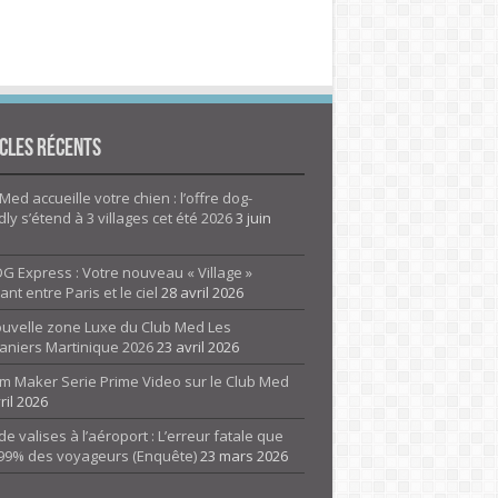
cles Récents
Med accueille votre chien : l’offre dog-
dly s’étend à 3 villages cet été 2026
3 juin
G Express : Votre nouveau « Village »
rant entre Paris et le ciel
28 avril 2026
ouvelle zone Luxe du Club Med Les
aniers Martinique 2026
23 avril 2026
m Maker Serie Prime Video sur le Club Med
ril 2026
de valises à l’aéroport : L’erreur fatale que
 99% des voyageurs (Enquête)
23 mars 2026