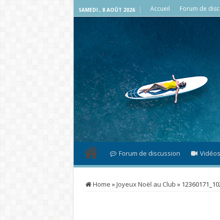
Accueil
Forum de disc
SAMEDI , 8 AOÛT 2026
Forum de discussion
Vidéo
Home
»
Joyeux Noël au Club
»
12360171_10