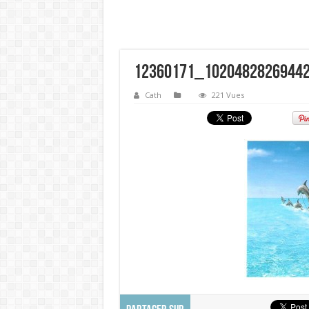
12360171_1020482826944
Cath
221 Vues