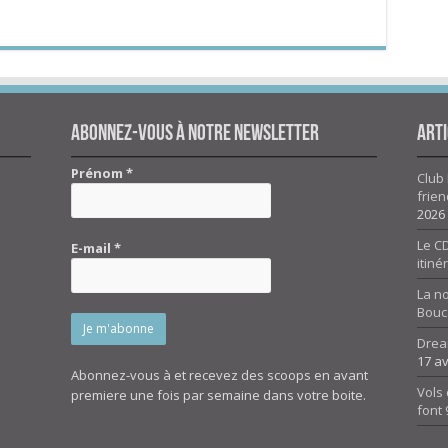
Abonnez-vous à notre newsletter
Arti
Prénom
*
Club 
frien
2026
Le CD
E-mail
*
itiné
La n
Bouc
Drea
17 av
Abonnez-vous à et recevez des scoops en avant
Vols 
premiere une fois par semaine dans votre boite.
font