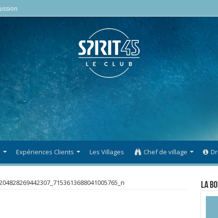
ussion
s
Expériences Clients
Les Villages
Chef de village
Dr
204828269442307_7153613688041005765_n
La Bo