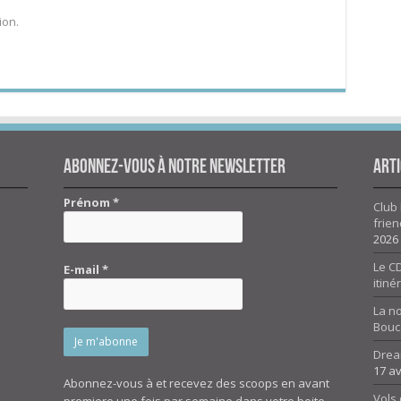
ion.
Abonnez-vous à notre newsletter
Arti
Prénom
*
Club 
frien
2026
Le CD
E-mail
*
itiné
La n
Bouc
Drea
17 av
Abonnez-vous à et recevez des scoops en avant
Vols 
premiere une fois par semaine dans votre boite.