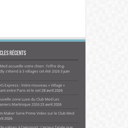
cles Récents
Med accueille votre chien : l’offre dog-
dly s’étend à 3 villages cet été 2026
3 juin
G Express : Votre nouveau « Village »
rant entre Paris et le ciel
28 avril 2026
ouvelle zone Luxe du Club Med Les
aniers Martinique 2026
23 avril 2026
m Maker Serie Prime Video sur le Club Med
ril 2026
de valises à l’aéroport : L’erreur fatale que