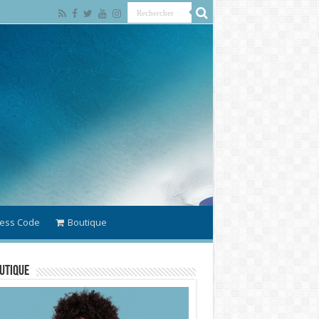
ess Code
Boutique
utique