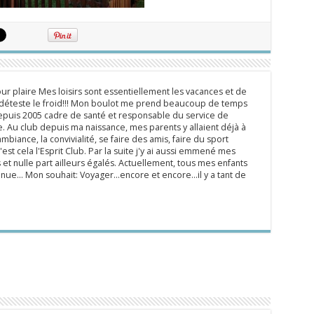
ur plaire Mes loisirs sont essentiellement les vacances et de
e déteste le froid!!! Mon boulot me prend beaucoup de temps
epuis 2005 cadre de santé et responsable du service de
 Au club depuis ma naissance, mes parents y allaient déjà à
mbiance, la convivialité, se faire des amis, faire du sport
'est cela l'Esprit Club. Par la suite j'y ai aussi emmené mes
s et nulle part ailleurs égalés. Actuellement, tous mes enfants
inue... Mon souhait: Voyager...encore et encore...il y a tant de