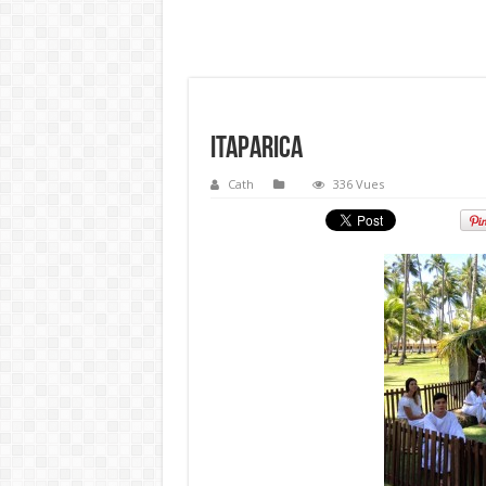
Itaparica
Cath
336 Vues