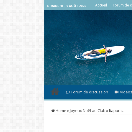
Accueil
Forum de d
DIMANCHE , 9 AOÛT 2026
Forum de discussion
Vidéo
Home
»
Joyeux Noël au Club
»
Itaparica