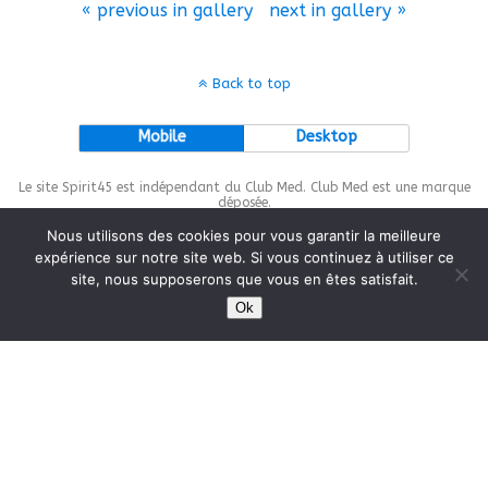
« previous in gallery
next in gallery »
Back to top
Mobile
Desktop
Le site Spirit45 est indépendant du Club Med. Club Med est une marque
déposée.
Nous utilisons des cookies pour vous garantir la meilleure
expérience sur notre site web. Si vous continuez à utiliser ce
site, nous supposerons que vous en êtes satisfait.
This site is protected by
wp-copyrightpro.com
Ok