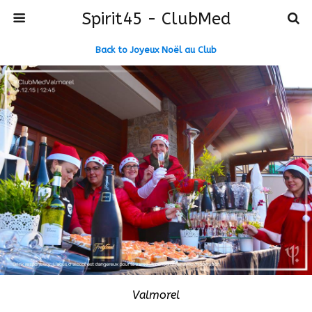
Spirit45 - ClubMed
Back to Joyeux Noël au Club
Valmorel