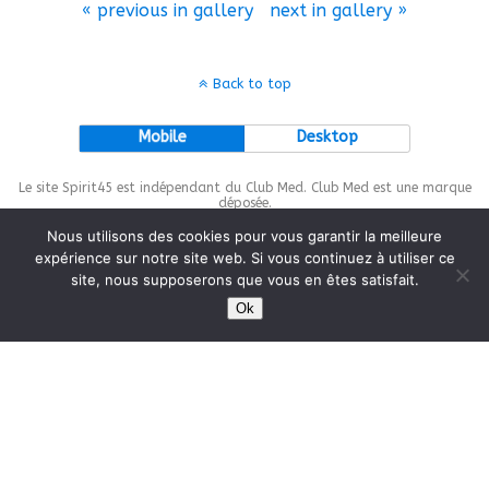
« previous in gallery
next in gallery »
Back to top
Mobile
Desktop
Le site Spirit45 est indépendant du Club Med. Club Med est une marque
déposée.
Nous utilisons des cookies pour vous garantir la meilleure
expérience sur notre site web. Si vous continuez à utiliser ce
site, nous supposerons que vous en êtes satisfait.
This site is protected by
wp-copyrightpro.com
Ok