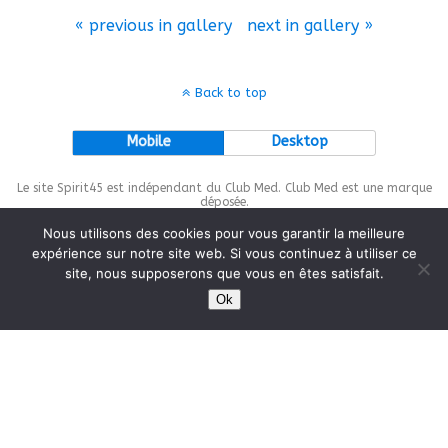
« previous in gallery
next in gallery »
Back to top
Mobile
Desktop
Le site Spirit45 est indépendant du Club Med. Club Med est une marque
déposée.
Nous utilisons des cookies pour vous garantir la meilleure
expérience sur notre site web. Si vous continuez à utiliser ce
site, nous supposerons que vous en êtes satisfait.
This site is protected by
wp-copyrightpro.com
Ok