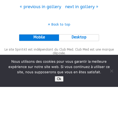
« previous in gallery
next in gallery »
Back to top
Mobile
Desktop
Le site Spirit45 est indépendant du Club Med. Club Med est une marque
déposée.
Nous utilisons des cookies pour vous garantir la meilleure
expérience sur notre site web. Si vous continuez à utiliser ce
site, nous supposerons que vous en êtes satisfait.
This site is protected by
wp-copyrightpro.com
Ok