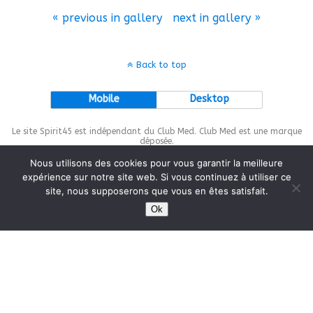
« previous in gallery
next in gallery »
Back to top
Mobile
Desktop
Le site Spirit45 est indépendant du Club Med. Club Med est une marque
déposée.
Nous utilisons des cookies pour vous garantir la meilleure
expérience sur notre site web. Si vous continuez à utiliser ce
site, nous supposerons que vous en êtes satisfait.
This site is protected by
wp-copyrightpro.com
Ok