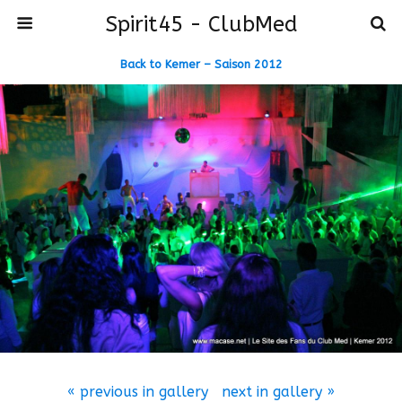
Spirit45 - ClubMed
Back to Kemer – Saison 2012
« previous in gallery
next in gallery »