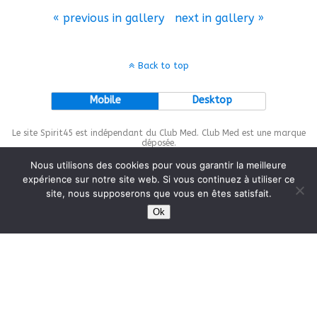
« previous in gallery
next in gallery »
Back to top
Mobile
Desktop
Le site Spirit45 est indépendant du Club Med. Club Med est une marque
déposée.
Nous utilisons des cookies pour vous garantir la meilleure
expérience sur notre site web. Si vous continuez à utiliser ce
site, nous supposerons que vous en êtes satisfait.
This site is protected by
wp-copyrightpro.com
Ok