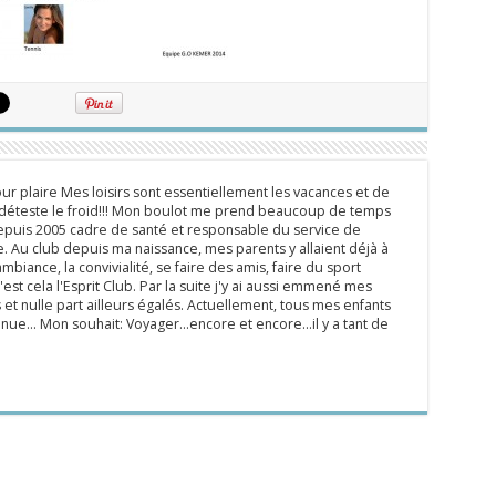
ur plaire Mes loisirs sont essentiellement les vacances et de
e déteste le froid!!! Mon boulot me prend beaucoup de temps
epuis 2005 cadre de santé et responsable du service de
 Au club depuis ma naissance, mes parents y allaient déjà à
mbiance, la convivialité, se faire des amis, faire du sport
'est cela l'Esprit Club. Par la suite j'y ai aussi emmené mes
s et nulle part ailleurs égalés. Actuellement, tous mes enfants
inue... Mon souhait: Voyager...encore et encore...il y a tant de