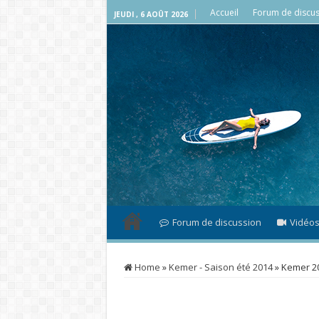
Accueil
Forum de discus
JEUDI , 6 AOÛT 2026
Forum de discussion
Vidéo
Home
»
Kemer - Saison été 2014
»
Kemer 2