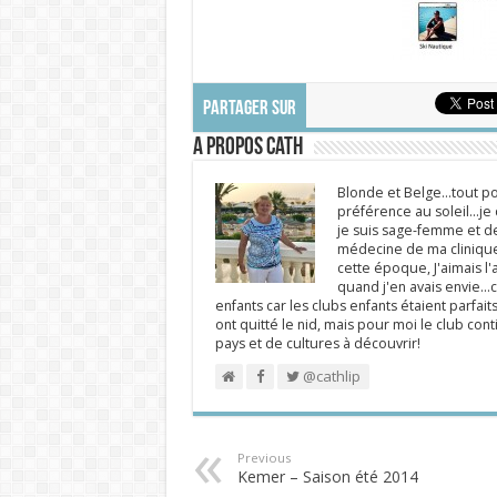
PARTAGER SUR
A propos Cath
Blonde et Belge...tout po
préférence au soleil...j
je suis sage-femme et d
médecine de ma clinique.
cette époque, J'aimais l'a
quand j'en avais envie...c
enfants car les clubs enfants étaient parfait
ont quitté le nid, mais pour moi le club cont
pays et de cultures à découvrir!
@cathlip
Previous
Kemer – Saison été 2014