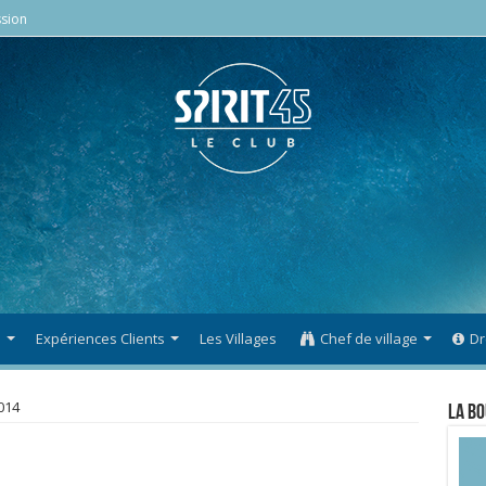
sion
s
Expériences Clients
Les Villages
Chef de village
Dr
014
La Bo