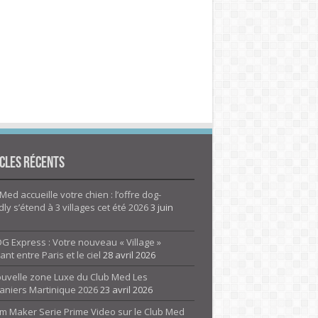
cles Récents
Med accueille votre chien : l’offre dog-
dly s’étend à 3 villages cet été 2026
3 juin
G Express : Votre nouveau « Village »
rant entre Paris et le ciel
28 avril 2026
ouvelle zone Luxe du Club Med Les
aniers Martinique 2026
23 avril 2026
m Maker Serie Prime Video sur le Club Med