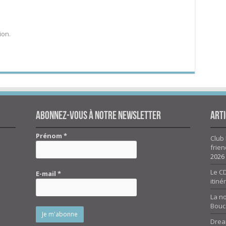
ion.
Abonnez-vous à notre newsletter
Arti
Prénom
*
Club 
frien
2026
Le CD
E-mail
*
itiné
La n
Bouc
Drea