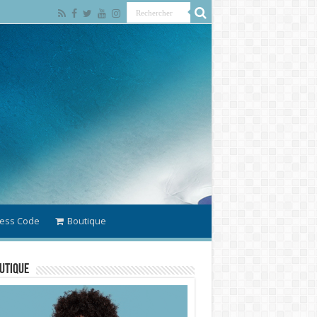
ess Code
Boutique
utique