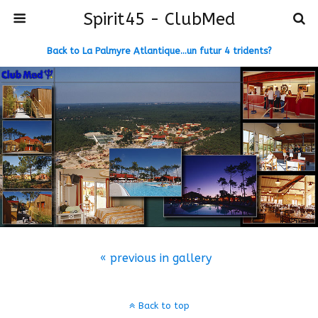
Spirit45 - ClubMed
Back to La Palmyre Atlantique…un futur 4 tridents?
« previous in gallery
Back to top