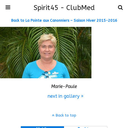
Spirit45 - ClubMed
Back to La Pointe aux Canonniers – Saison Hiver 2015-2016
Marie-Paule
next in gallery »
Back to top