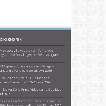
cles Récents
Med accueille votre chien : l’offre dog-
dly s’étend à 3 villages cet été 2026
3 juin
G Express : Votre nouveau « Village »
rant entre Paris et le ciel
28 avril 2026
ouvelle zone Luxe du Club Med Les
aniers Martinique 2026
23 avril 2026
m Maker Serie Prime Video sur le Club Med
ril 2026
de valises à l’aéroport : L’erreur fatale que
 99% des voyageurs (Enquête)
23 mars 2026