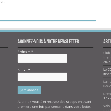
ion.
Abonnez-vous à notre newsletter
Arti
Prénom
*
Club 
frien
2026
Le CD
E-mail
*
itiné
La n
Bouc
Drea
17 av
Abonnez-vous à et recevez des scoops en avant
Vols 
premiere une fois par semaine dans votre boite.
font