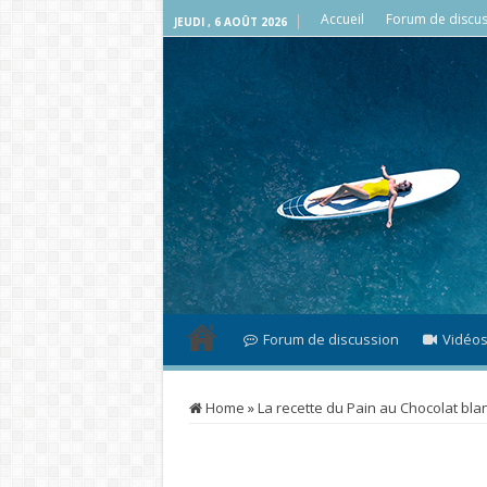
Accueil
Forum de discus
JEUDI , 6 AOÛT 2026
Forum de discussion
Vidéo
Home
»
La recette du Pain au Chocolat bl