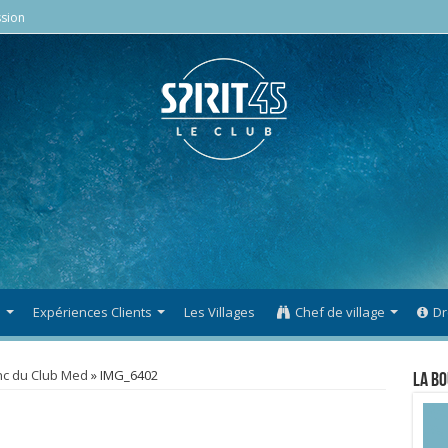
sion
s
Expériences Clients
Les Villages
Chef de village
Dr
anc du Club Med
»
IMG_6402
La Bo