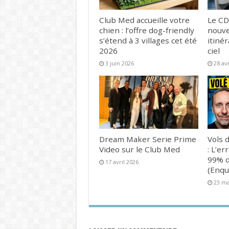
Club Med accueille votre
Le CD
chien : l’offre dog-friendly
nouve
s’étend à 3 villages cet été
itinér
2026
ciel
3 juin 2026
28 av
Dream Maker Serie Prime
Vols d
Video sur le Club Med
: L’er
99% d
17 avril 2026
(Enqu
23 ma