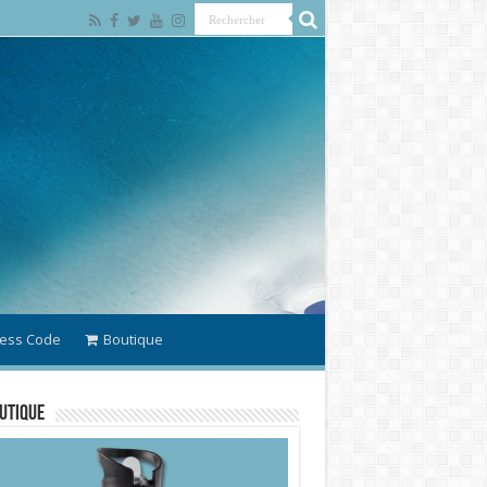
ess Code
Boutique
utique