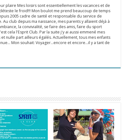
ur plaire Mes loisirs sont essentiellement les vacances et de
e déteste le froid!!! Mon boulot me prend beaucoup de temps
epuis 2005 cadre de santé et responsable du service de
 Au club depuis ma naissance, mes parents y allaient déjà à
mbiance, la convivialité, se faire des amis, faire du sport
'est cela l'Esprit Club. Par la suite j'y ai aussi emmené mes
s et nulle part ailleurs égalés. Actuellement, tous mes enfants
inue... Mon souhait: Voyager...encore et encore...il y a tant de