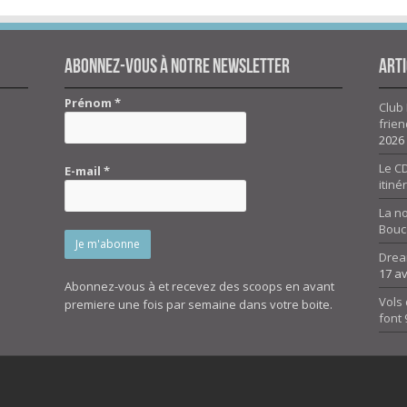
Abonnez-vous à notre newsletter
Arti
Prénom
*
Club 
frien
2026
Le CD
E-mail
*
itiné
La n
Bouc
Drea
17 av
Abonnez-vous à et recevez des scoops en avant
Vols 
premiere une fois par semaine dans votre boite.
font