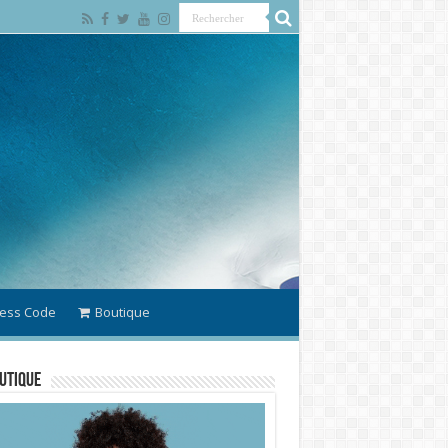
ess Code
Boutique
utique