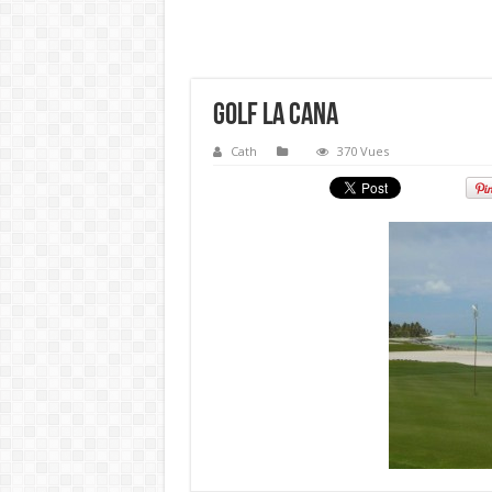
Golf La cana
Cath
370 Vues