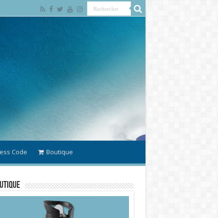
ess Code
Boutique
utique