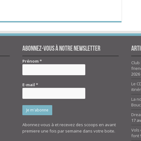
Abonnez-vous à notre newsletter
Arti
Prénom
*
Club 
frien
2026
Le CD
E-mail
*
itiné
La n
Bouc
Drea
17 av
Abonnez-vous à et recevez des scoops en avant
Vols 
premiere une fois par semaine dans votre boite.
font