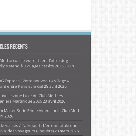
cles Récents
Med accueille votre chien : l’offre dog-
dly s’étend à 3 villages cet été 2026
3 juin
G Express : Votre nouveau « Village »
rant entre Paris et le ciel
28 avril 2026
ouvelle zone Luxe du Club Med Les
aniers Martinique 2026
23 avril 2026
m Maker Serie Prime Video sur le Club Med
ril 2026
de valises à l’aéroport : L’erreur fatale que
 99% des voyageurs (Enquête)
23 mars 2026