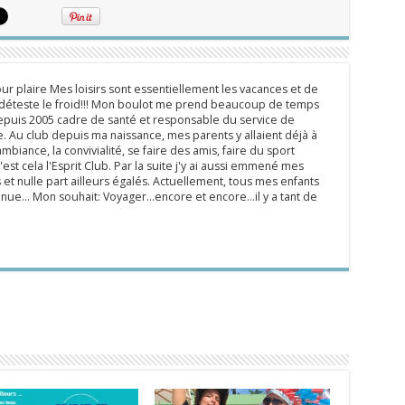
ur plaire Mes loisirs sont essentiellement les vacances et de
e déteste le froid!!! Mon boulot me prend beaucoup de temps
epuis 2005 cadre de santé et responsable du service de
 Au club depuis ma naissance, mes parents y allaient déjà à
mbiance, la convivialité, se faire des amis, faire du sport
'est cela l'Esprit Club. Par la suite j'y ai aussi emmené mes
s et nulle part ailleurs égalés. Actuellement, tous mes enfants
inue... Mon souhait: Voyager...encore et encore...il y a tant de