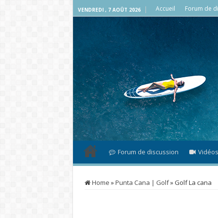
Accueil
Forum de di
VENDREDI , 7 AOÛT 2026
Forum de discussion
Vidéo
Home
»
Punta Cana | Golf
»
Golf La cana