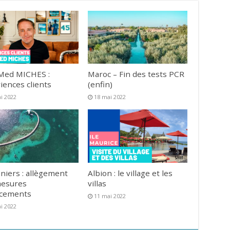
Med MICHES :
Maroc – Fin des tests PCR
iences clients
(enfin)
i 2022
18 mai 2022
niers : allègement
Albion : le village et les
mesures
villas
acements
11 mai 2022
i 2022