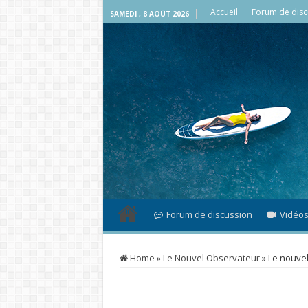
Accueil
Forum de disc
SAMEDI , 8 AOÛT 2026
Forum de discussion
Vidéo
Home
»
Le Nouvel Observateur
»
Le nouve