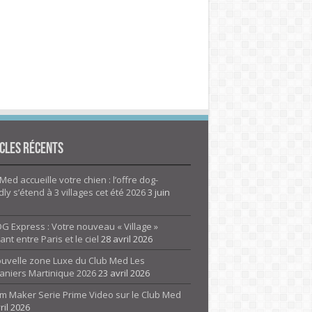
cles Récents
Med accueille votre chien : l’offre dog-
dly s’étend à 3 villages cet été 2026
3 juin
G Express : Votre nouveau « Village »
rant entre Paris et le ciel
28 avril 2026
ouvelle zone Luxe du Club Med Les
aniers Martinique 2026
23 avril 2026
m Maker Serie Prime Video sur le Club Med
ril 2026