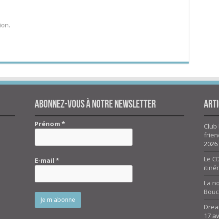
ion.
Abonnez-vous à notre newsletter
Arti
Prénom
*
Club 
frien
2026
Le CD
E-mail
*
itiné
La n
Bouc
Drea
17 av