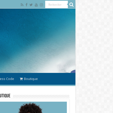
ess Code
Boutique
utique