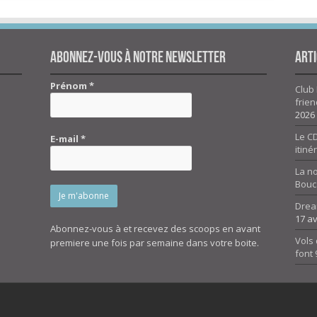
Abonnez-vous à notre newsletter
Arti
Prénom
*
Club 
frien
2026
Le CD
E-mail
*
itiné
La n
Bouc
Drea
17 av
Abonnez-vous à et recevez des scoops en avant
Vols 
premiere une fois par semaine dans votre boite.
font