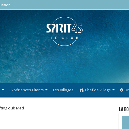
ussion
s
Expériences Clients
Les Villages
Chef de village
Dr
fting club Med
La Bo