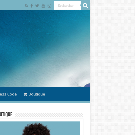
ess Code
Boutique
utique