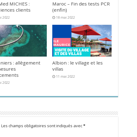
Med MICHES :
Maroc – Fin des tests PCR
iences clients
(enfin)
i 2022
18 mai 2022
niers : allègement
Albion : le village et les
mesures
villas
acements
11 mai 2022
i 2022
.
Les champs obligatoires sont indiqués avec
*