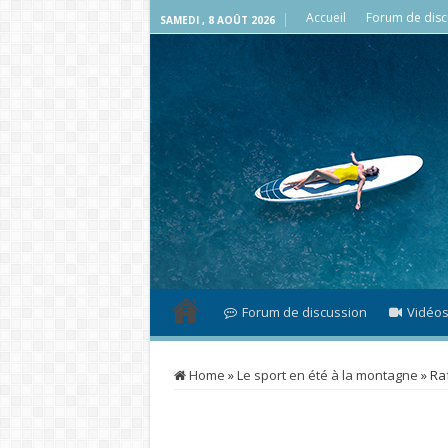
Accueil
Forum de disc
SAMEDI , 8 AOÛT 2026
Forum de discussion
Vidéo
Home
»
Le sport en été à la montagne
»
Ra