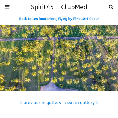
Spirit45 - ClubMed
Back to Les Boucaniers, Flying by Féhell’Art Coeur
« previous in gallery
next in gallery »