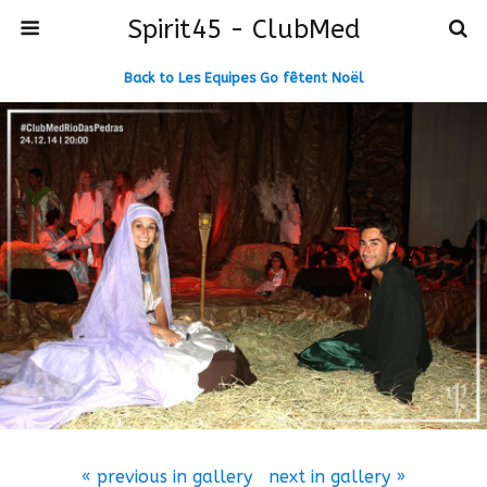
Spirit45 - ClubMed
Back to Les Equipes Go fêtent Noël
« previous in gallery
next in gallery »