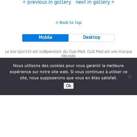
« previous in gallery
next in gallery »
Back to top
Mobile
Desktop
Le site Spirit45 est indépendant du Club Med. Club Med est une marque
déposée.
Nous utilisons des cookies pour vous garantir la meilleure
expérience sur notre site web. Si vous continuez à utiliser ce
site, nous supposerons que vous en êtes satisfait.
This site is protected by
wp-copyrightpro.com
Ok