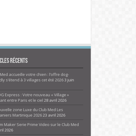
cles Récents
Med accueille votre chien : l’offre dog-
dly s’étend à 3 villages cet été 2026
3 juin
G Express : Votre nouveau « Village »
rant entre Paris et le ciel
28 avril 2026
ouvelle zone Luxe du Club Med Les
aniers Martinique 2026
23 avril 2026
m Maker Serie Prime Video sur le Club Med
ril 2026