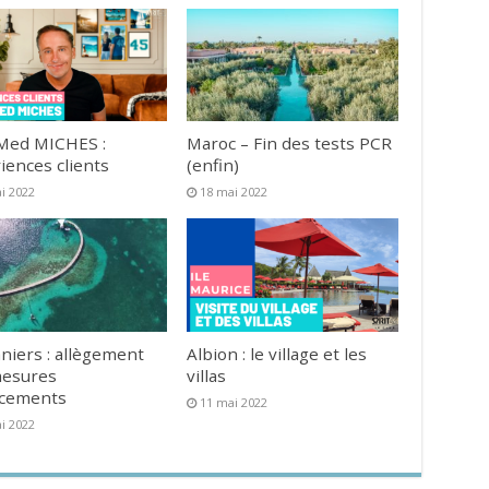
Med MICHES :
Maroc – Fin des tests PCR
iences clients
(enfin)
i 2022
18 mai 2022
niers : allègement
Albion : le village et les
mesures
villas
acements
11 mai 2022
i 2022