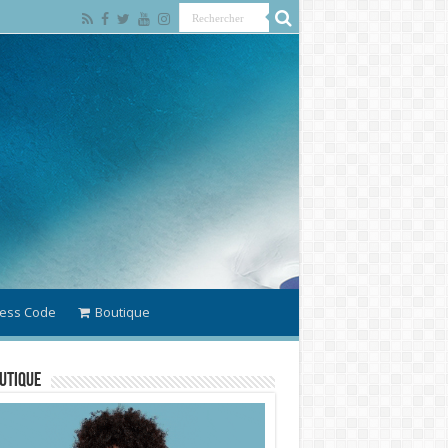
ess Code
Boutique
utique