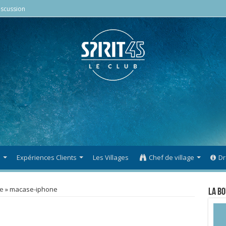
scussion
s
Expériences Clients
Les Villages
Chef de village
Dr
le
»
macase-iphone
La Bo