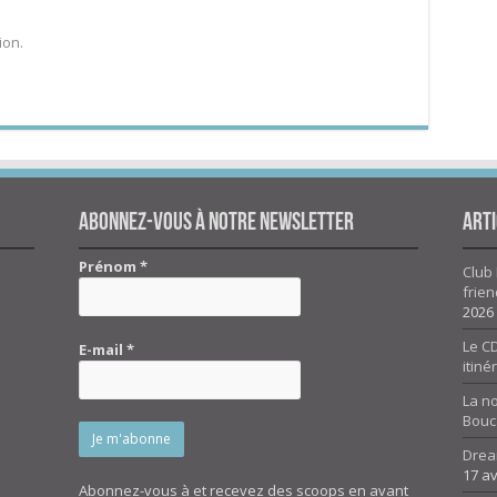
ion.
Abonnez-vous à notre newsletter
Arti
Prénom
*
Club 
frien
2026
Le CD
E-mail
*
itiné
La n
Bouc
Drea
17 av
Abonnez-vous à et recevez des scoops en avant