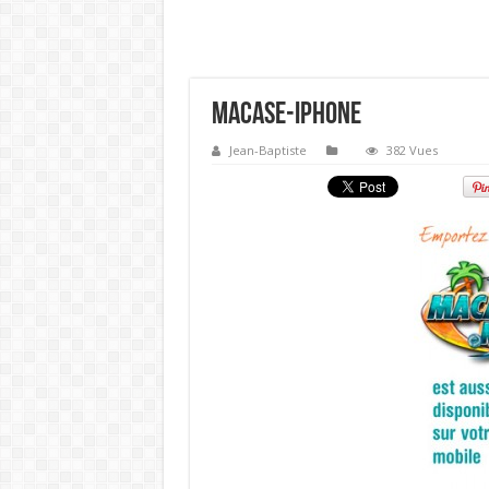
macase-iphone
Jean-Baptiste
382 Vues