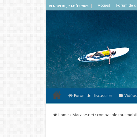
Accueil
Forum de di
VENDREDI , 7 AOÛT 2026
Forum de discussion
Vidéo
Home
»
Macase.net : compatible tout mobi