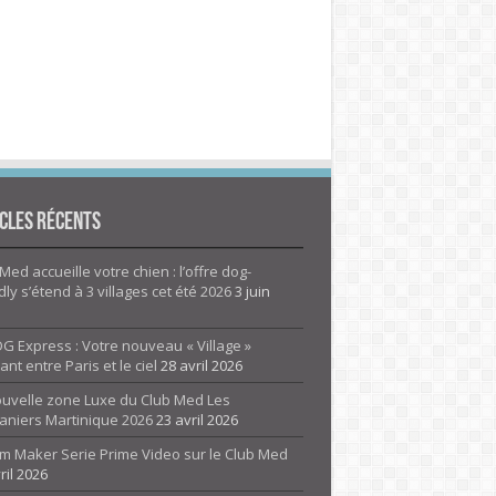
cles Récents
Med accueille votre chien : l’offre dog-
dly s’étend à 3 villages cet été 2026
3 juin
G Express : Votre nouveau « Village »
rant entre Paris et le ciel
28 avril 2026
ouvelle zone Luxe du Club Med Les
aniers Martinique 2026
23 avril 2026
m Maker Serie Prime Video sur le Club Med
ril 2026