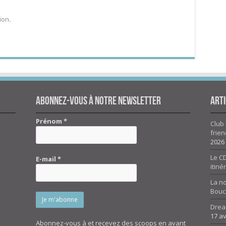
ion.
Abonnez-vous à notre newsletter
Arti
Prénom
*
Club 
frien
2026
Le CD
E-mail
*
itiné
La n
Bouc
Drea
17 av
Abonnez-vous à et recevez des scoops en avant