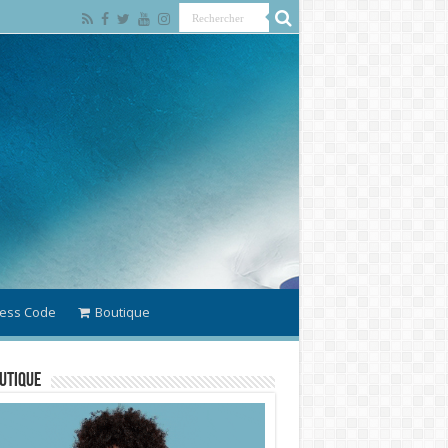
ess Code
Boutique
utique