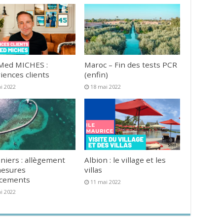
Med MICHES :
Maroc – Fin des tests PCR
iences clients
(enfin)
i 2022
18 mai 2022
niers : allègement
Albion : le village et les
mesures
villas
acements
11 mai 2022
i 2022