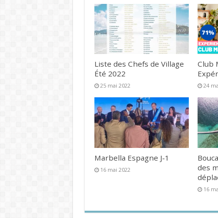
Liste des Chefs de Village
Club 
Été 2022
Expér
25 mai 2022
24 ma
Marbella Espagne J-1
Bouca
des 
16 mai 2022
dépl
16 ma