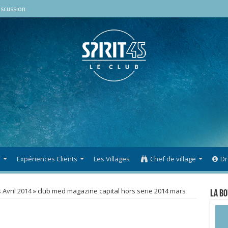
scussion
s
Expériences Clients
Les Villages
Chef de village
Dr
 Avril 2014
»
club med magazine capital hors serie 2014 mars
La Bo