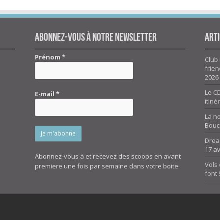
Abonnez-vous à notre newsletter
Arti
Prénom
*
Club 
frien
2026
Le CD
E-mail
*
itiné
La n
Bouc
Drea
17 av
Abonnez-vous à et recevez des scoops en avant
Vols 
premiere une fois par semaine dans votre boite.
font