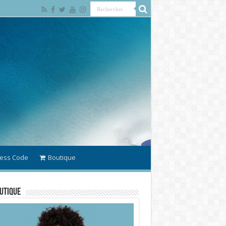
ess Code
Boutique
utique