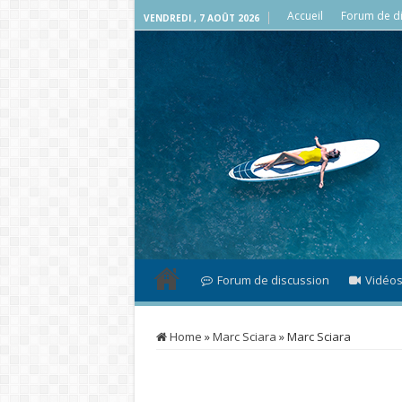
Accueil
Forum de di
VENDREDI , 7 AOÛT 2026
Forum de discussion
Vidéo
Home
»
Marc Sciara
»
Marc Sciara