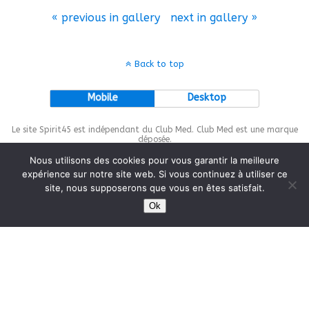
« previous in gallery
next in gallery »
Back to top
Mobile
Desktop
Le site Spirit45 est indépendant du Club Med. Club Med est une marque
déposée.
Nous utilisons des cookies pour vous garantir la meilleure
expérience sur notre site web. Si vous continuez à utiliser ce
site, nous supposerons que vous en êtes satisfait.
This site is protected by
wp-copyrightpro.com
Ok