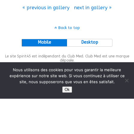
« previous in gallery
next in gallery »
Back to top
Mobile
Desktop
Le site Spirit45 est indépendant du Club Med. Club Med est une marque
déposée.
Nous utilisons des cookies pour vous garantir la meilleure
expérience sur notre site web. Si vous continuez à utiliser ce
site, nous supposerons que vous en êtes satisfait.
This site is protected by
wp-copyrightpro.com
Ok